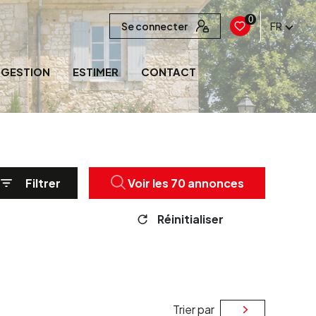
0
Se connecter
FR
GESTION
ESTIMER
CONTACT
Filtrer
Voir les
70
annonces
Réinitialiser
Trier par