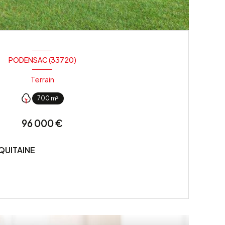
PODENSAC (33720)
Terrain
700 m²
96 000 €
QUITAINE
VOIR LE BIEN