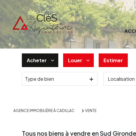
ACC
Acheter
Louer
Estimer
Type de bien
De l'ancien
à l'année
De l'immo pro
AGENCE IMMOBILIÈRE À CADILLAC
VENTE
Tous nos biens à vendre en Sud Girond