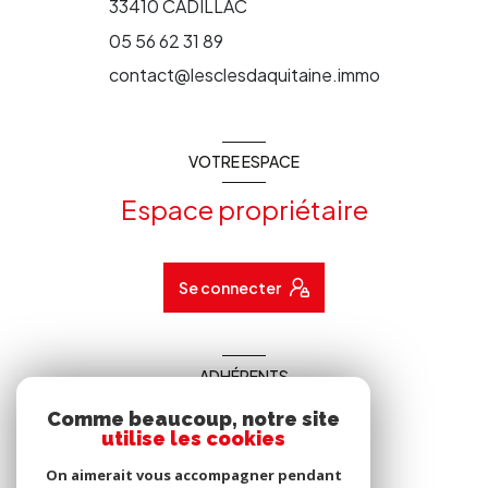
33410
CADILLAC
05 56 62 31 89
contact@lesclesdaquitaine.immo
VOTRE ESPACE
Espace propriétaire
Se connecter
ADHÉRENTS
Nous adhérons
Comme beaucoup, notre site
utilise les cookies
On aimerait vous accompagner pendant