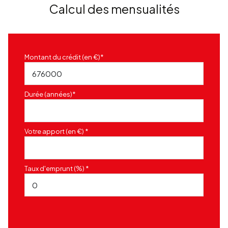
Calcul des mensualités
Montant du crédit (en €)*
Durée (années)*
Votre apport (en €) *
Taux d'emprunt (%) *