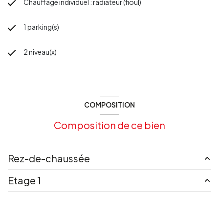
Chauffage individuel : radiateur (fioul)
1 parking(s)
2 niveau(x)
COMPOSITION
Composition de ce bien
Rez-de-chaussée
Etage 1
chaufferie
27 m²
cuisine
30 m²
chambre
27 m²