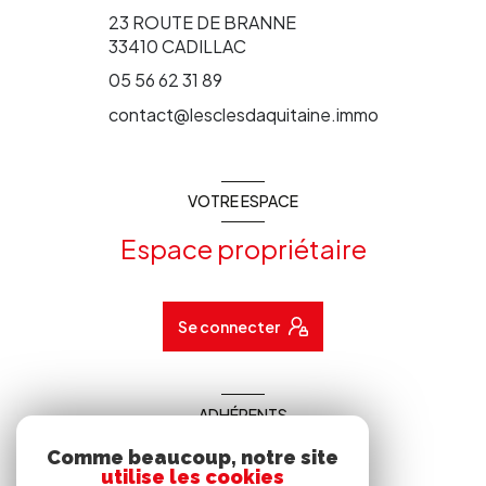
23 ROUTE DE BRANNE
33410
CADILLAC
05 56 62 31 89
contact@lesclesdaquitaine.immo
VOTRE ESPACE
Espace propriétaire
Se connecter
ADHÉRENTS
Nous adhérons
Comme beaucoup, notre site
utilise les cookies