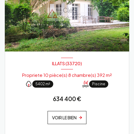
ILLATS (33720)
Propriete 10 pièce(s) 8 chambre(s) 392 m²
5402 m²
Piscine
634 400 €
VOIR LE BIEN