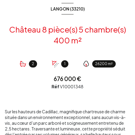
LANGON (33210)
Château 8 pièce(s) 5 chambre(s)
400 m²
2
1
26200 m²
676 000 €
Réf
V10001348
Sur les hauteurs de Cadillac, magnifique chartreuse de charme
située dans un environnement exceptionnel, sans aucun vis-à-
vis, au cœur d’un parc arboré et soigneusement entretenu de
2,5 hectares. Traversante et lumineuse, cette propriété séduit
dès l’entrée par ses volumes généreux, sa belle hauteur sous