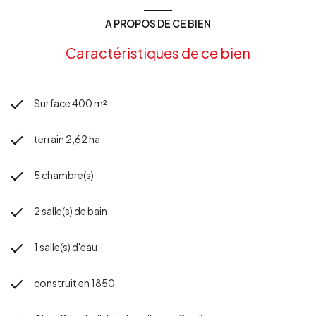
Pour plus d’informations ou pour organiser une visite, n’hésitez
pas à contacter votre agence Les Clés d'Aquitaine.
A PROPOS DE CE BIEN
Caractéristiques de ce bien
Surface 400 m²
terrain 2,62 ha
5 chambre(s)
2 salle(s) de bain
1 salle(s) d'eau
construit en 1850