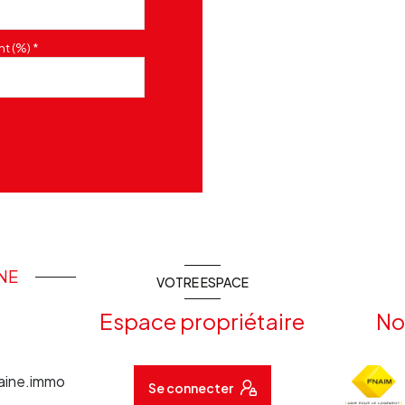
t (%) *
INE
VOTRE ESPACE
Espace propriétaire
No
aine.immo
Se connecter