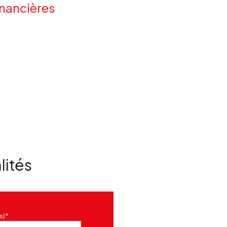
inancières
lités
s)*