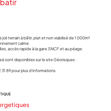
 batir
li terrain à bâtir, plat et non viabilisé de 1 000m²
ironnement calme.
les, accès rapide à la gare SNCF et au péage.
sé sont disponibles sur le site Géorisques :
31 89 pour plus d'informations.
ÉTIQUE
ergetiques