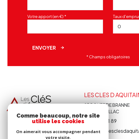
Votre apport (en €) *
Taux d'emprun
ENVOYER
* Champs obligatoires
LES CLES D AQUITA
23 ROUTE DE BRANNE
33410
CADILLAC
Comme beaucoup, notre site
05 56 62 31 89
utilise les cookies
contact@lesclesdaquit
On aimerait vous accompagner pendant
votre visite.