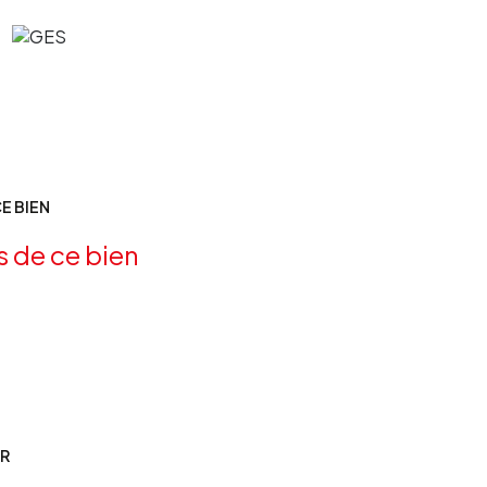
E BIEN
s de ce bien
ER