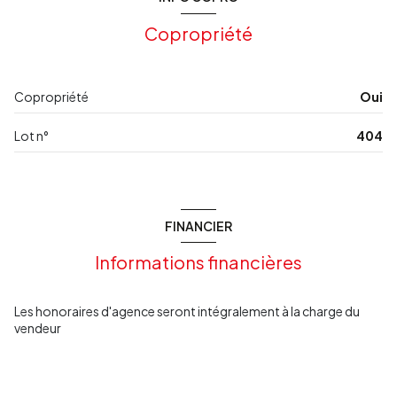
salle de bain
3.94 m²
Copropriété
salon/sejour
19.35 m²
salle de bain
12.55 m²
Copropriété
Oui
cuisine
10.38 m²
Lot n°
404
chambre
10.74 m²
chambre
10.62 m²
cellier
5.03 m²
FINANCIER
degagement
2.06 m²
Informations financières
Les honoraires d'agence seront intégralement à la charge du
vendeur