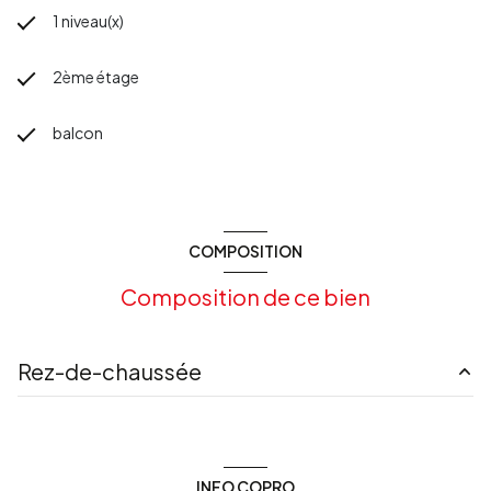
1 niveau(x)
2ème étage
balcon
COMPOSITION
Composition de ce bien
Rez-de-chaussée
entrée
5.22 m²
WC
1.16 m²
INFO COPRO