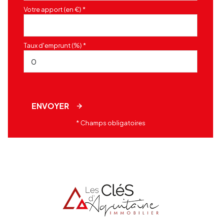
Votre apport (en €) *
Taux d'emprunt (%) *
ENVOYER
* Champs obligatoires