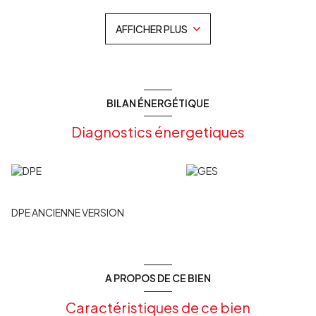
comme à l'origine. Présence d'une cuisine fermée et équipée.
L'appartement dispose du chauffage au gaz, il est complété par
AFFICHER PLUS
deux balcons, dont un accessible par le séjour.
Cette exposition traversante rend le logement très lumineux.
Bien soumis au régime de la copropriété, correspondant aux
tantièmes 333/100 000 - Lot N°404
Les informations sur les risques auxquels ce bien est exposé
sont disponibles sur le site Géorisques :
BILAN ÉNERGÉTIQUE
www.georisques.gouv.fr
Contactez votre agence Les Clés d'Aquitaine au 05.56.62.31.89
Diagnostics énergetiques
Les informations sur les risques auxquels ce bien est exposé
sont disponibles sur le site
Géorisques
DPE ANCIENNE VERSION
A PROPOS DE CE BIEN
Caractéristiques de ce bien