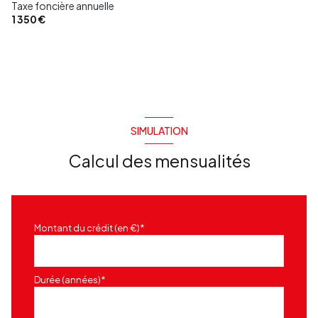
Taxe foncière annuelle
1 350 €
SIMULATION
Calcul des mensualités
Montant du crédit (en €)*
Durée (années)*