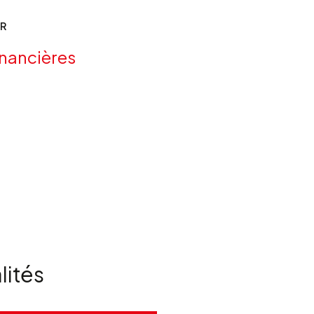
ER
inancières
lités