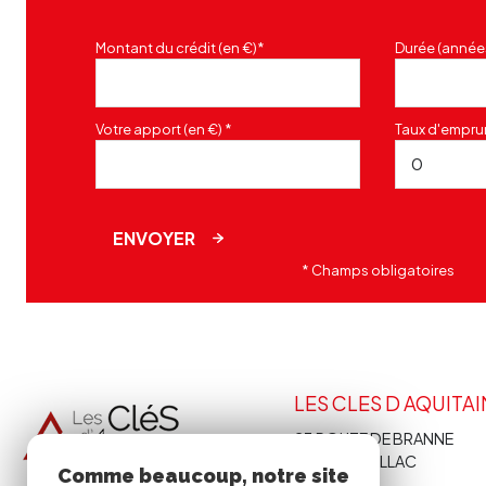
Montant du crédit (en €)*
Durée (année
Votre apport (en €) *
Taux d'emprun
ENVOYER
* Champs obligatoires
LES CLES D AQUITA
23 ROUTE DE BRANNE
33410
CADILLAC
Comme beaucoup, notre site