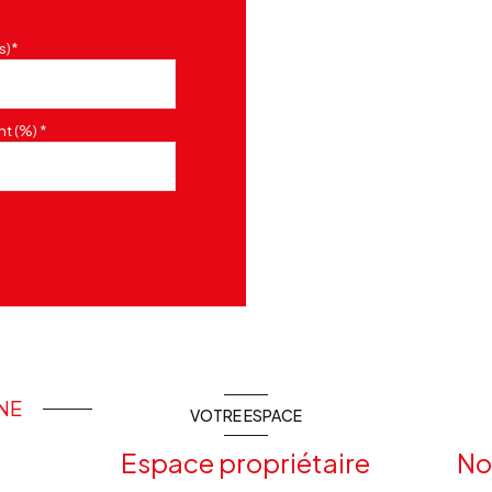
s)*
t (%) *
INE
VOTRE ESPACE
Espace propriétaire
No