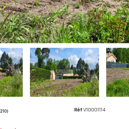
Réf
V10001114
210)