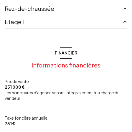
Rez-de-chaussée
Etage 1
cuisine
16 m²
salon/sejour
37 m²
chambre
10.59 m²
chambre
12 m²
chambre
11.60 m²
FINANCIER
Suite parentale
29.59 m²
Informations financières
cellier
13.69 m²
salle de bain
4.85 m²
Prix de vente
WC
1.80 m²
251 000 €
Les honoraires d'agence seront intégralement à la charge du
vendeur
Taxe foncière annuelle
731 €