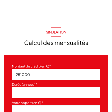
SIMULATION
Calcul des mensualités
Montant du crédit (en €)*
Durée (années)*
Votre apport (en €) *