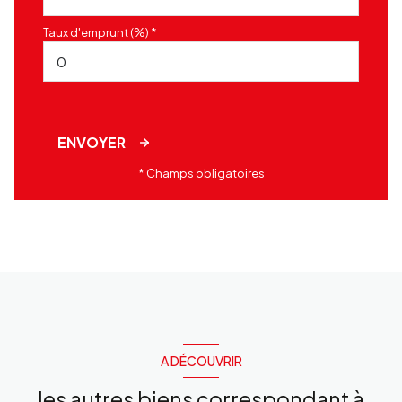
Taux d'emprunt (%) *
ENVOYER
* Champs obligatoires
A DÉCOUVRIR
les autres biens correspondant à