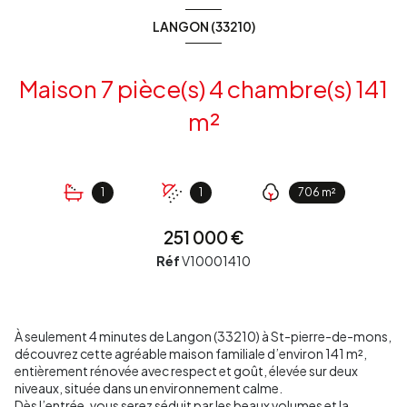
LANGON (33210)
Maison 7 pièce(s) 4 chambre(s) 141
m²
1
1
706 m²
251 000 €
Réf
V10001410
À seulement 4 minutes de Langon (33210) à St-pierre-de-mons,
découvrez cette agréable maison familiale d’environ 141 m²,
entièrement rénovée avec respect et goût, élevée sur deux
niveaux, située dans un environnement calme.
Dès l’entrée, vous serez séduit par les beaux volumes et la