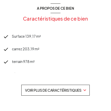
sont disponibles sur le site
Géorisques
A PROPOS DE CE BIEN
Caractéristiques de ce bien
Surface 139,17 m²
carrez 203,19 m²
terrain 978 m²
séjour 42 m²
5 chambre(s)
VOIR PLUS DE CARACTÉRISTIQUES
1 salle(s) de bain