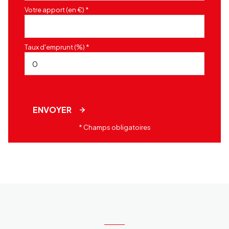
Votre apport (en €) *
Taux d'emprunt (%) *
ENVOYER
* Champs obligatoires