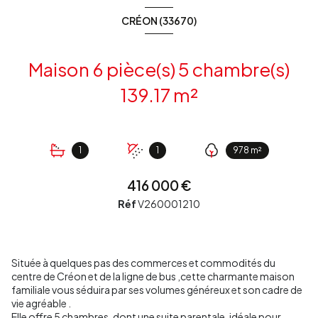
CRÉON (33670)
Maison 6 pièce(s) 5 chambre(s)
139.17 m²
1
1
978 m²
416 000 €
Réf
V260001210
Située à quelques pas des commerces et commodités du
centre de Créon et de la ligne de bus ,cette charmante maison
familiale vous séduira par ses volumes généreux et son cadre de
vie agréable .
Elle offre 5 chambres ,dont une suite parentale ,idéale pour