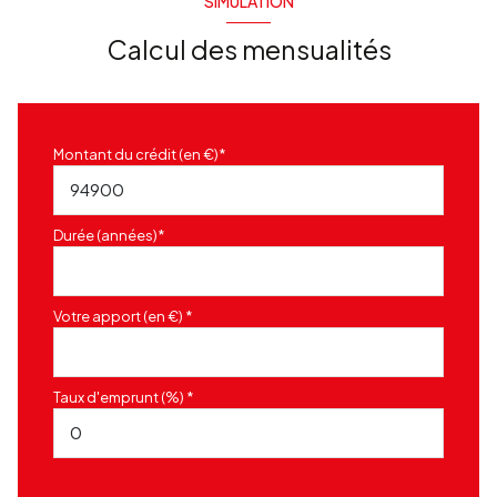
SIMULATION
Calcul des mensualités
Montant du crédit (en €)*
Durée (années)*
Votre apport (en €) *
Taux d'emprunt (%) *