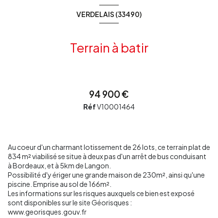
VERDELAIS (33490)
Terrain à batir
94 900 €
Réf
V10001464
Au coeur d'un charmant lotissement de 26 lots, ce terrain plat de
834 m² viabilisé se situe à deux pas d'un arrêt de bus conduisant
à Bordeaux, et à 5km de Langon.
Possibilité d'y ériger une grande maison de 230m², ainsi qu'une
piscine. Emprise au sol de 166m².
Les informations sur les risques auxquels ce bien est exposé
sont disponibles sur le site Géorisques :
www.georisques.gouv.fr