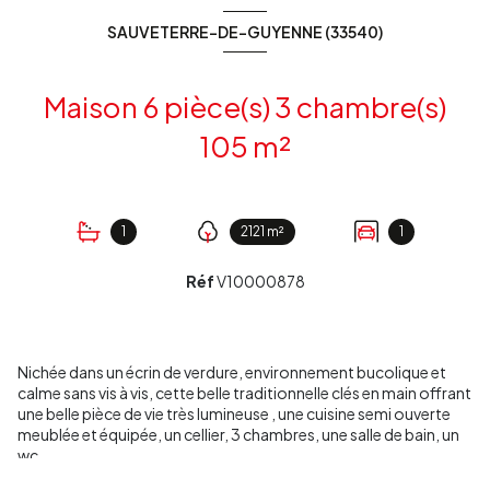
SAUVETERRE-DE-GUYENNE (33540)
Maison 6 pièce(s) 3 chambre(s)
105 m²
1
2121 m²
1
Réf
V10000878
Nichée dans un écrin de verdure, environnement bucolique et
calme sans vis à vis, cette belle traditionnelle clés en main offrant
une belle pièce de vie très lumineuse , une cuisine semi ouverte
meublée et équipée, un cellier, 3 chambres, une salle de bain, un
wc.
Un jardin admirable, arboré avec une vue sur la campagne