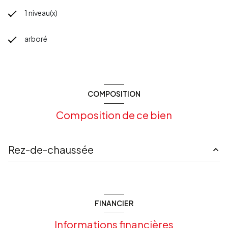
1 niveau(x)
arboré
COMPOSITION
Composition de ce bien
Rez-de-chaussée
entrée
3.25 m²
cuisine
8.96 m²
FINANCIER
Salle à manger
46.36 m²
Informations financières