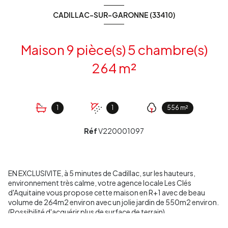
CADILLAC-SUR-GARONNE (33410)
Maison 9 pièce(s) 5 chambre(s)
264 m²
1
1
556 m²
Réf
V220001097
EN EXCLUSIVITE, à 5 minutes de Cadillac, sur les hauteurs,
environnement très calme, votre agence locale Les Clés
d'Aquitaine vous propose cette maison en R+1 avec de beau
volume de 264m2 environ avec un jolie jardin de 550m2 environ.
(Possibilité d'acquérir plus de surface de terrain)
En rez-de-chaussée, une grand salon, une grande salle à manger,