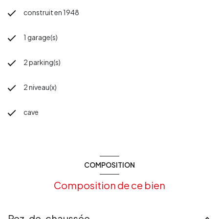
construit en 1948
1 garage(s)
2 parking(s)
2 niveau(x)
cave
COMPOSITION
Composition de ce bien
Rez-de-chaussée