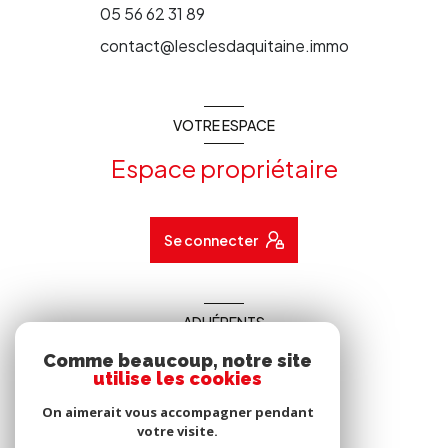
05 56 62 31 89
contact@lesclesdaquitaine.immo
VOTRE ESPACE
Espace propriétaire
Se connecter
ADHÉRENTS
Comme beaucoup, notre site
Nous adhérons
utilise les cookies
On aimerait vous accompagner pendant
votre visite.