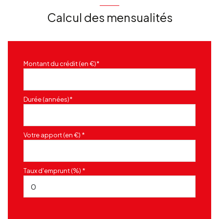
Calcul des mensualités
Montant du crédit (en €)*
Durée (années)*
Votre apport (en €) *
Taux d'emprunt (%) *