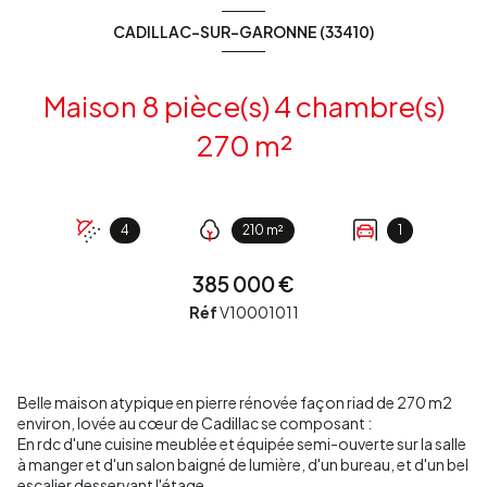
CADILLAC-SUR-GARONNE (33410)
Maison 8 pièce(s) 4 chambre(s)
270 m²
4
210 m²
1
385 000 €
Réf
V10001011
Belle maison atypique en pierre rénovée façon riad de 270 m2
environ, lovée au cœur de Cadillac se composant :
En rdc d'une cuisine meublée et équipée semi-ouverte sur la salle
à manger et d'un salon baigné de lumière, d'un bureau, et d'un bel
escalier desservant l'étage.