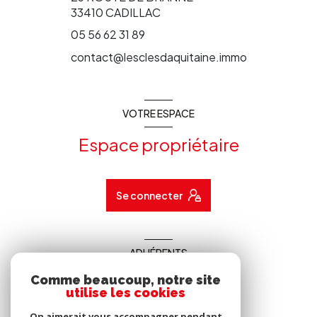
33410
CADILLAC
05 56 62 31 89
contact@lesclesdaquitaine.immo
VOTRE ESPACE
Espace propriétaire
Se connecter
ADHÉRENTS
Comme beaucoup, notre site
Nous adhérons
utilise les cookies
On aimerait vous accompagner pendant