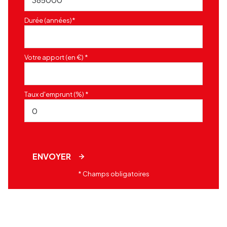
Durée (années)*
Votre apport (en €) *
Taux d'emprunt (%) *
ENVOYER
* Champs obligatoires