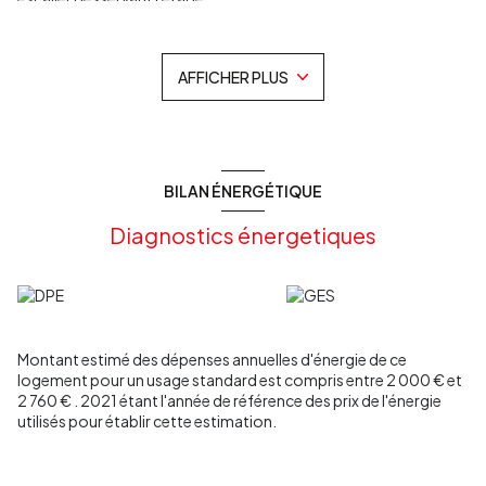
De deux grandes suites parentales avec de vrais dressing ! d'une
chambre, d'une salle de bain, d'une salle d'eau et de deux wc.
A l'étage supérieur d' un studio à finir d'aménager.
AFFICHER PLUS
A l'extérieur un espace jardin clos de mur sans vis à vis vous
attend avec son jacuzzi, un garage , plus un atelier de 60m2
environ avec la possibilité de l'aménager en T2 avec son toit
terrasse.L' exposition sud garentie la luminosité,et le calme
assuré en plein centre ville.
Une visite s'impose ! coup coeur assuré !
BILAN ÉNERGÉTIQUE
Pour plus d’informations ou pour organiser une visite,
contactez votre agence Les Clés d'Aquitaine.
Diagnostics énergetiques
Les informations sur les risquent auxquels ce bien est exposé
sont disponibles sur le site Géorisques:
www.georisques.gouv.fr.
La présente annonce immobilière a été rédigée sous la
responsabilité éditoriale de MONSEC Isabelle, agent
commercial, immatriculée au RSAC de Bordeaux sous le numéro
Montant estimé des dépenses annuelles d'énergie de ce
9993 569, de la SARL Les Clés d Aquitaine
logement pour un usage standard est compris entre 2 000 € et
2 760 € . 2021 étant l'année de référence des prix de l'énergie
utilisés pour établir cette estimation.