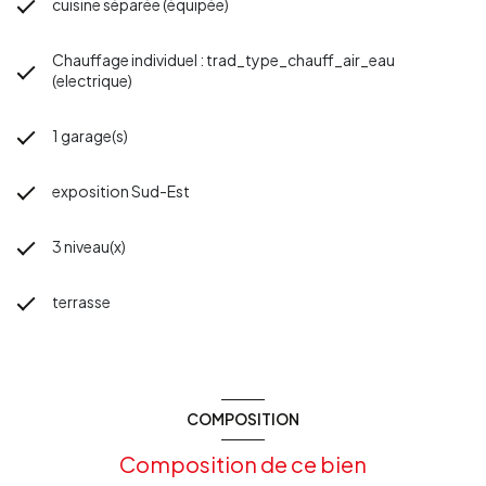
cuisine séparée (équipée)
Chauffage individuel : trad_type_chauff_air_eau
(electrique)
1 garage(s)
exposition Sud-Est
3 niveau(x)
terrasse
COMPOSITION
Composition de ce bien