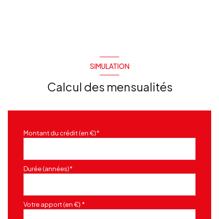
SIMULATION
Calcul des mensualités
Montant du crédit (en €)*
Durée (années)*
Votre apport (en €) *