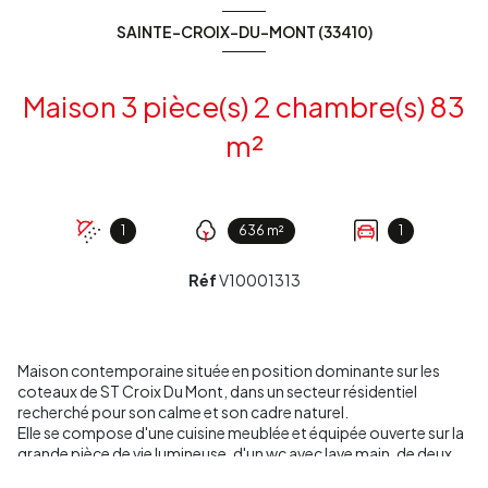
SAINTE-CROIX-DU-MONT (33410)
Maison 3 pièce(s) 2 chambre(s) 83
m²
1
636 m²
1
Réf
V10001313
Maison contemporaine située en position dominante sur les
coteaux de ST Croix Du Mont, dans un secteur résidentiel
recherché pour son calme et son cadre naturel.
Elle se compose d'une cuisine meublée et équipée ouverte sur la
grande pièce de vie lumineuse, d'un wc avec lave main, de deux
chambres confortables avec placards intégrés, d'une salle d'eau