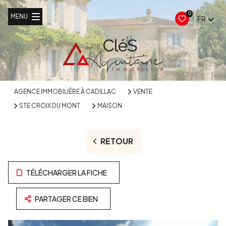
0
MENU
FR
AGENCE IMMOBILIÈRE À CADILLAC
VENTE
STE CROIX DU MONT
MAISON
RETOUR
TÉLÉCHARGER LA FICHE
PARTAGER CE BIEN