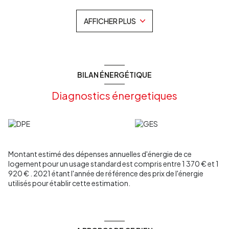
à un sous-sol de 130m² environ.
Son abri voiture double vous conduit directement à une grande
AFFICHER PLUS
buanderie, parfait pour desservir les courses.
Hall d'entrée accueillant avec placard.
Cette maison familiale est sans travaux, le ramassage scolaire à
deux pas, et les commerces de proximité 3mn en voiture.
Consommation annuelle pour une famille de 3 personnes à 19°
1600€/annuel (électricité et chauffage)
BILAN ÉNERGÉTIQUE
Vous êtes à la campagne, sans être isolés, entre LANGON et
CADILLAC.
Diagnostics énergetiques
Les informations sur les risques auxquels ce bien est exposé
sont disponibles sur le site Géorisques :
www.georisques.gouv.fr
Pour visiter ce bien, contactez l'agence Les Clés d'Aquitaine au
O5 56 62 31 89
Montant estimé des dépenses annuelles d'énergie de ce
logement pour un usage standard est compris entre 1 370 € et 1
920 € . 2021 étant l'année de référence des prix de l'énergie
utilisés pour établir cette estimation.