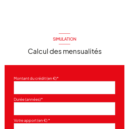
chambre
11 m²
degagement
9 m²
buanderie
12.27 m²
SIMULATION
Calcul des mensualités
Montant du crédit (en €)*
Durée (années)*
Votre apport (en €) *