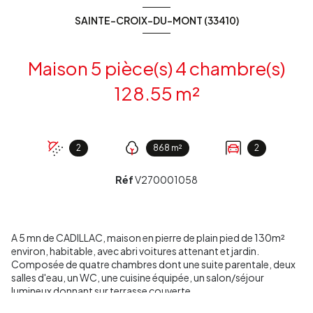
SAINTE-CROIX-DU-MONT (33410)
Maison 5 pièce(s) 4 chambre(s)
128.55 m²
2
868 m²
2
Réf
V270001058
A 5 mn de CADILLAC, maison en pierre de plain pied de 130m²
environ, habitable, avec abri voitures attenant et jardin.
Composée de quatre chambres dont une suite parentale, deux
salles d'eau, un WC, une cuisine équipée, un salon/séjour
lumineux donnant sur terrasse couverte.
En contre bas jardin pour enfants ou grands enfants, avec accès