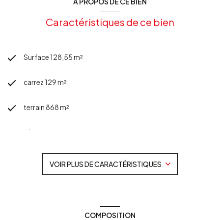
A PROPOS DE CE BIEN
Caractéristiques de ce bien
Surface 128,55 m²
carrez 129 m²
terrain 868 m²
séjour 25 m²
4 chambre(s)
VOIR PLUS DE CARACTÉRISTIQUES
2 salle(s) d'eau
construit en 1900
COMPOSITION