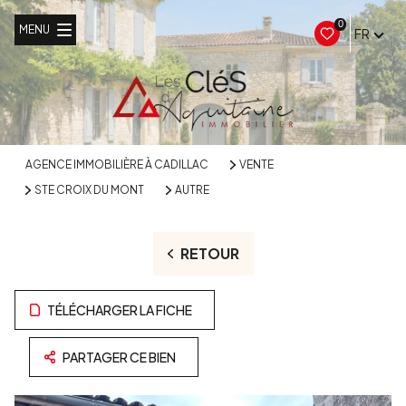
0
MENU
FR
AGENCE IMMOBILIÈRE À CADILLAC
VENTE
STE CROIX DU MONT
AUTRE
RETOUR
TÉLÉCHARGER LA FICHE
PARTAGER CE BIEN