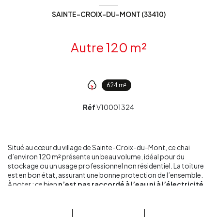
SAINTE-CROIX-DU-MONT (33410)
Autre 120 m²
624 m²
Réf
V10001324
Situé au cœur du village de Sainte-Croix-du-Mont, ce chai
d’environ 120 m² présente un beau volume, idéal pour du
stockage ou un usage professionnel non résidentiel. La toiture
est en bon état, assurant une bonne protection de l’ensemble.
À noter : ce bien
n’est pas raccordé à l’eau ni à l’électricité
.
Il n’est pas possible de changer sa destination
: ce chai ne
peut
pas être transformé en habitation
.
Un bien rare dans un environnement calme et authentique,