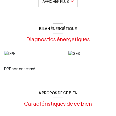
AFFICHER PLUS
parfait pour un projet de conservation de matériel.
Les informations sur les risques auxquels ce bien est exposé
sont disponibles sur le site Géorisque : www.georisques.gouv.fr
Pour plus d'informations, contactez l'agence Les Clés
d'Aquitaine au O5 56 62 31 89.
BILAN ÉNERGÉTIQUE
Diagnostics énergetiques
DPE non concerné
A PROPOS DE CE BIEN
Caractéristiques de ce bien