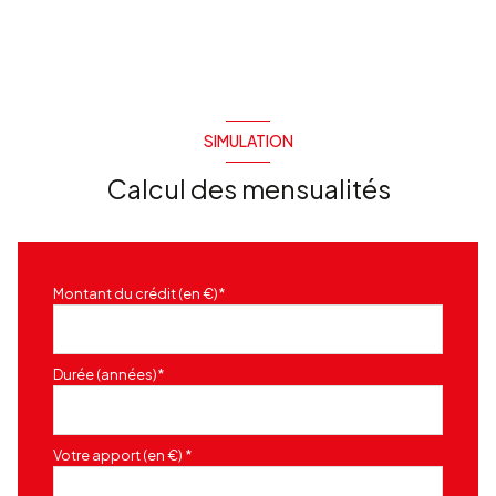
SIMULATION
Calcul des mensualités
Montant du crédit (en €)*
Durée (années)*
Votre apport (en €) *