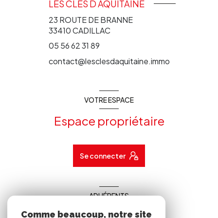
LES CLES D AQUITAINE
23 ROUTE DE BRANNE
33410
CADILLAC
05 56 62 31 89
contact@lesclesdaquitaine.immo
VOTRE ESPACE
Espace propriétaire
Se connecter
ADHÉRENTS
Comme beaucoup, notre site
Nous adhérons