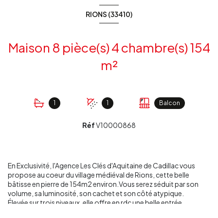
RIONS (33410)
Maison 8 pièce(s) 4 chambre(s) 154
m²
1
1
Balcon
Réf
V10000868
En Exclusivité, l'Agence Les Clés d'Aquitaine de Cadillac vous
propose au coeur du village médiéval de Rions, cette belle
bâtisse en pierre de 154m2 environ.Vous serez séduit par son
volume, sa luminosité, son cachet et son côté atypique.
Élevée sur trois niveaux, elle offre en rdc une belle entrée
donnant sur la cuisine indépendante meublée et équipée, un