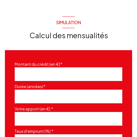
SIMULATION
Calcul des mensualités
Montant du crédit (en €)*
Durée (années)*
Votre apport (en €) *
Taux d'emprunt (%) *