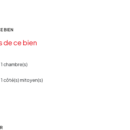
E BIEN
s de ce bien
1 chambre(s)
1 côté(s) mitoyen(s)
ER