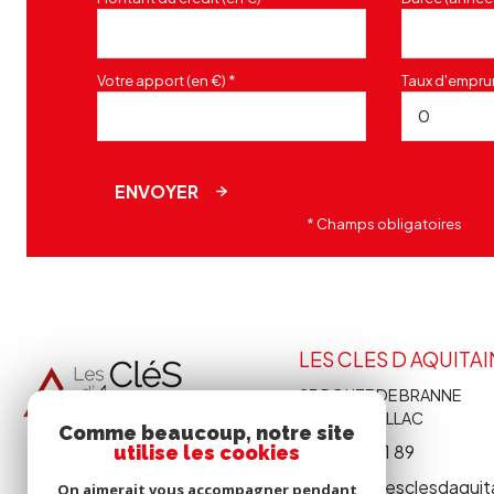
Votre apport (en €) *
Taux d'emprun
ENVOYER
* Champs obligatoires
LES CLES D AQUITA
23 ROUTE DE BRANNE
33410
CADILLAC
Comme beaucoup, notre site
05 56 62 31 89
utilise les cookies
contact@lesclesdaquit
On aimerait vous accompagner pendant