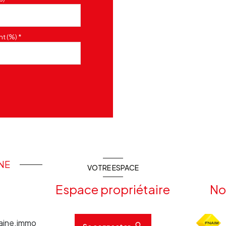
t (%) *
INE
VOTRE ESPACE
Espace propriétaire
No
aine.immo