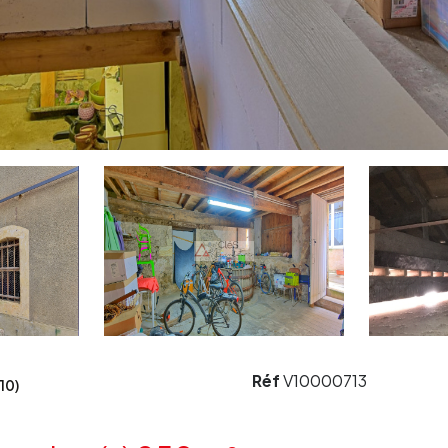
Réf
V10000713
10)