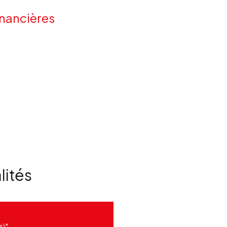
inancières
lités
s)*