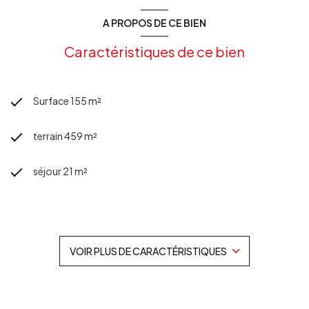
A PROPOS DE CE BIEN
Caractéristiques de ce bien
Surface 155 m²
terrain 459 m²
séjour 21 m²
3 chambre(s)
1 salle(s) de bain
VOIR PLUS DE CARACTÉRISTIQUES
1 salle(s) d'eau