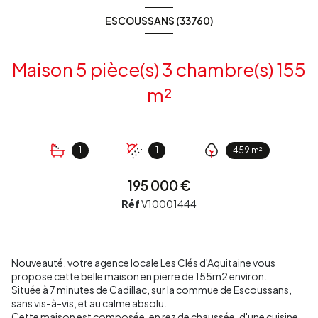
ESCOUSSANS (33760)
Maison 5 pièce(s) 3 chambre(s) 155
m²
1
1
459 m²
195 000 €
Réf
V10001444
Nouveauté, votre agence locale Les Clés d'Aquitaine vous
propose cette belle maison en pierre de 155m2 environ.
Située à 7 minutes de Cadillac, sur la commue de Escoussans,
sans vis-à-vis, et au calme absolu.
Cette maison est composée, en rez de chaussée, d'une cuisine