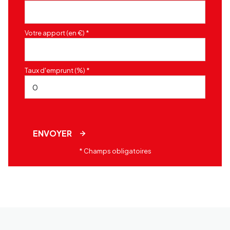
Votre apport (en €) *
Taux d'emprunt (%) *
ENVOYER
* Champs obligatoires