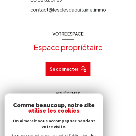
contact@lesclesdaquitaine.immo
VOTRE ESPACE
Espace propriétaire
Se connecter
ADHÉRENTS
Comme beaucoup, notre site
Nous adhérons
utilise les cookies
On aimerait vous accompagner pendant
votre visite.
En poursuivant, vous acceptez l'utilisation des