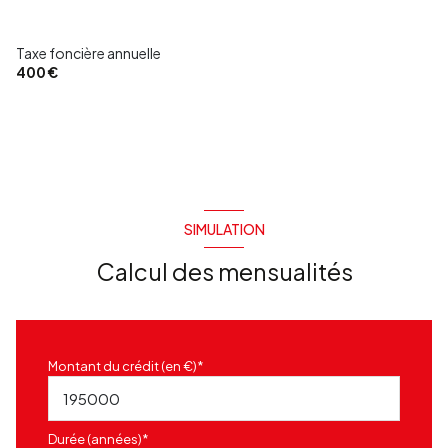
chambre
22.93 m²
Taxe foncière annuelle
400 €
SIMULATION
Calcul des mensualités
Montant du crédit (en €)*
Durée (années)*