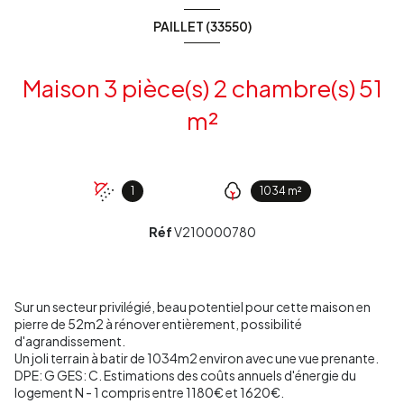
PAILLET (33550)
Maison 3 pièce(s) 2 chambre(s) 51
m²
1
1034 m²
Réf
V210000780
Sur un secteur privilégié, beau potentiel pour cette maison en
pierre de 52m2 à rénover entièrement, possibilité
d'agrandissement.
Un joli terrain à batir de 1034m2 environ avec une vue prenante.
DPE: G GES: C. Estimations des coûts annuels d'énergie du
logement N - 1 compris entre 1180€ et 1620€.