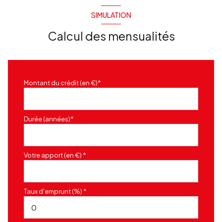
SIMULATION
Calcul des mensualités
Montant du crédit (en €)*
Durée (années)*
Votre apport (en €) *
Taux d'emprunt (%) *