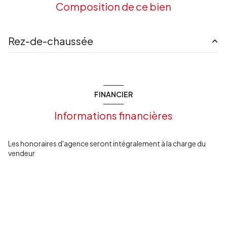
Composition de ce bien
Rez-de-chaussée
cuisine
13.23 m²
salon/sejour
12.63 m²
FINANCIER
chambre
10.29 m²
Informations financières
buanderie
6.64 m²
salle d'eau
8.36 m²
Les honoraires d'agence seront intégralement à la charge du
vendeur