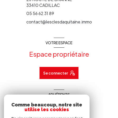
33410
CADILLAC
05 56 62 31 89
contact@lesclesdaquitaine.immo
VOTRE ESPACE
Espace propriétaire
Se connecter
ADHÉRENTS
Comme beaucoup, notre site
Nous adhérons
utilise les cookies