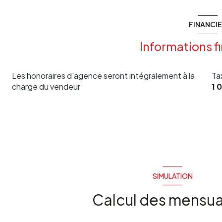
chambre
cuisine
FINANCI
WC
Informations f
salle de bain
Les honoraires d'agence seront intégralement à la
Ta
chambre
charge du vendeur
1 
couloir
salle d'eau
dressing
chambre
chambre
SIMULATION
salon/sejour
Calcul des mensua
garage