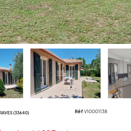
Réf
V10001138
AVES (33640)