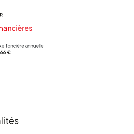
16.77 m²
22.91 m²
ER
1.66 m²
inancières
5.5 m²
xe foncière annuelle
33.30 m²
066 €
3 m²
2.59 m²
2 m²
10.74 m²
10.85 m²
35.62 m²
lités
42.5 m²