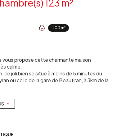
Maison 5 pièce(s) 4 chambre(s) 123 m²
1200 m²
ne vous propose cette charmante maison
rès calme.
e joli bien se situe à moins de 5 minutes du
an ou celle de la gare de Beautiran, à 3km de la
ande cuisine équipée ouverte sur un grand
un wc, 4 chambres dont une suite parentale avec
US
 en service, un grand jardin piscinable de 1200m2
éversible, double vitrage sur l'ensemble du bien,
ÉTIQUE