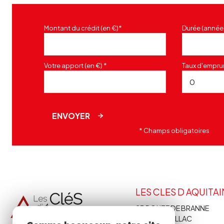
Montant du crédit (en €)*
Durée (année
Votre apport (en €) *
Taux d'emprun
ENVOYER
* Champs obligatoires
LES CLES D AQUITA
23 ROUTE DE BRANNE
33410
CADILLAC