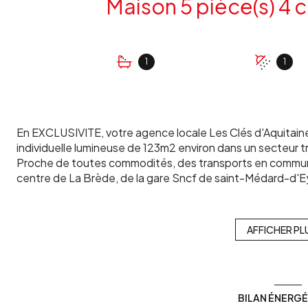
1
1
En EXCLUSIVITE, votre agence locale Les Clés d'Aquitai
individuelle lumineuse de 123m2 environ dans un secteur t
Proche de toutes commodités, des transports en commun, c
centre de La Brède, de la gare Sncf de saint-Médard-d'Eyr
sortie de l'autoroute pour un accès rapide vers Bordeaux.
Au calme absolu, maison de plain pied composée d'une gr
salon/séjour de plus de 55m2 environ, une salle de bain, 
AFFICHER PL
une douche.
Côté extérieur, un grand garage de 42m2 environ, un puits
environ entièrement clos.
Chauffage électrique, une cheminée avec insert, une clim r
BILAN ÉNERG
le bien est raccordé au tout à l'égout.