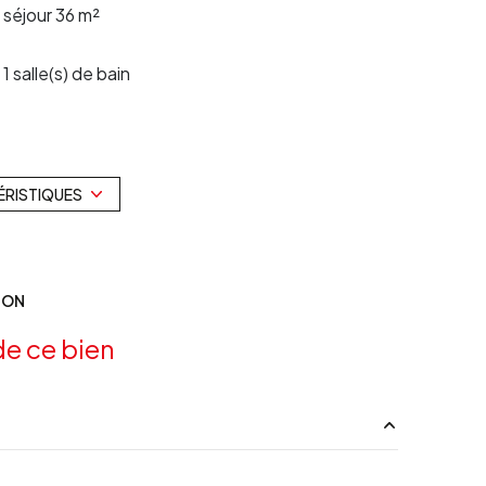
séjour 36 m²
1 salle(s) de bain
construit en 1998
1 garage(s)
ÉRISTIQUES
terrasse
ION
piscinable
e ce bien