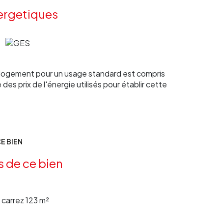
ergetiques
sé sont disponibles sur le site Géorisques :
 Clés d'Aquitaine au O5 56 62 31 89.
logement pour un usage standard est compris
des prix de l'énergie utilisés pour établir cette
E BIEN
s de ce bien
carrez 123 m²