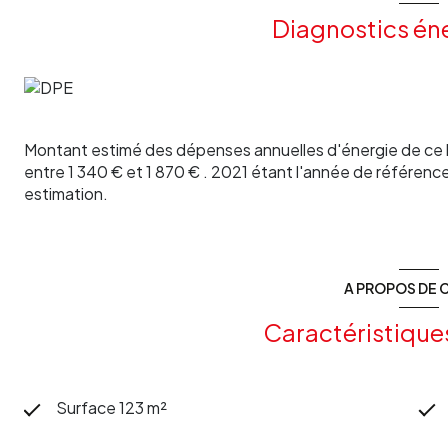
Aucun travaux à prévoir, à voir sans tarder !
Diagnostics én
Les informations sur les risques auxquels ce bien est expo
www.georisques.gouv.fr
Pour plus de renseignements, contactez votre agence Les
Montant estimé des dépenses annuelles d'énergie de ce 
entre 1 340 € et 1 870 € . 2021 étant l'année de référence 
estimation.
A PROPOS DE C
Caractéristique
Surface 123 m²