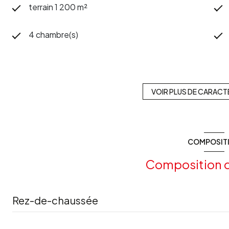
terrain 1 200 m²
4 chambre(s)
1 salle(s) d'eau
cuisine américaine (équipée)
VOIR PLUS DE CARACT
exposition Sud-Ouest
COMPOSIT
arboré
Composition d
Rez-de-chaussée