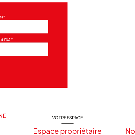
s)*
t (%) *
INE
VOTRE ESPACE
Espace propriétaire
No