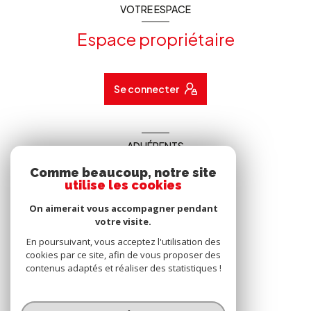
VOTRE ESPACE
Espace propriétaire
Se connecter
ADHÉRENTS
Comme beaucoup, notre site
Nous adhérons
utilise les cookies
On aimerait vous accompagner pendant
votre visite.
En poursuivant, vous acceptez l'utilisation des
cookies par ce site, afin de vous proposer des
contenus adaptés et réaliser des statistiques !
© 2026 | Tous droits réservés