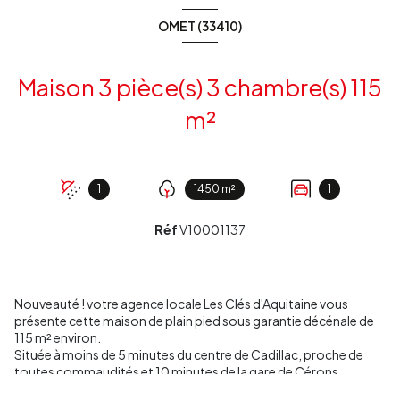
OMET (33410)
Maison 3 pièce(s) 3 chambre(s) 115
m²
1
1450 m²
1
Réf
V10001137
Nouveauté ! votre agence locale Les Clés d'Aquitaine vous
présente cette maison de plain pied sous garantie décénale de
115 m² environ.
Située à moins de 5 minutes du centre de Cadillac, proche de
toutes commaudités et 10 minutes de la gare de Cérons.
Maison de plain pied, comprenant un grand salon/séjour de 40