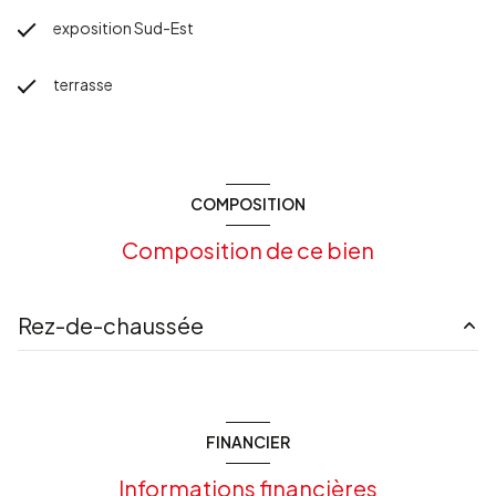
exposition Sud-Est
terrasse
COMPOSITION
Composition de ce bien
Rez-de-chaussée
garage
31.200 m²
salon/sejour
40.574 m²
FINANCIER
entrée
3.634 m²
Informations financières