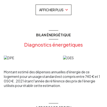
m² ouvert sur la cuisine équipée, un wc, 3 grandes chambres, une
grande salle d'eau avec wc, un celier, un garage attenant de 31M2
AFFICHER PLUS
environ
Le séjour ouvre sur une grande terrasse couverte donnant sur
une jolie vue dégagée sur la vallée.
Côté extérieur, un grand jardin clos de plus de 1200m2 environ.
Double vitrage sur l'ensemble du bien, pompe à chaleur, aucun
travaux à prévoir.
BILAN ÉNERGÉTIQUE
Pour plus d'informations ou pour organiser une visite, n’hésitez
pas à nous contacter au O5 56 62 31 89.
Diagnostics énergetiques
Les informations sur les risques auxquels ce bien est exposé
sont disponibles sur le site Géorisques :
www.georisques.gouv.fr
Montant estimé des dépenses annuelles d'énergie de ce
logement pour un usage standard est compris entre 740 € et 1
050 € . 2021 étant l'année de référence des prix de l'énergie
utilisés pour établir cette estimation.