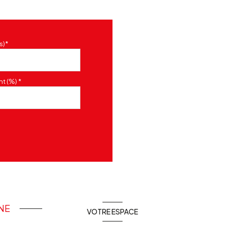
s)*
t (%) *
INE
VOTRE ESPACE