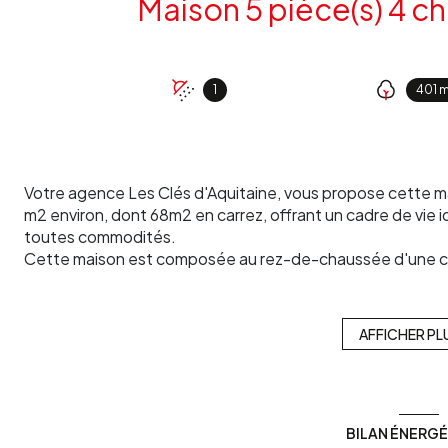
1
401 
Votre agence Les Clés d'Aquitaine, vous propose cette ma
m2 environ, dont 68m2 en carrez, offrant un cadre de vie id
toutes commodités.
Cette maison est composée au rez-de-chaussée d'une cui
avec grande hauteur sous plafond, une salle d'eau, un W
trouverez deux chambres ainsi qu'un grenier.
Cette maison est parfaite pour ceux qui recherchent un hav
AFFICHER PL
volumes généreux et son cachet authentique.
La maison est mitoyenne sur un côté néanmoins le jardin 
que vous soyez tranquille, sans vis-à-vis et privatif, avec un
Les informations sur les risques auxquels ce bien est expo
BILAN ÉNERG
www.georisques.gouv.fr