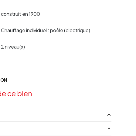
construit en 1900
Chauffage individuel : poêle (electrique)
2 niveau(x)
ION
e ce bien
3.66 m²