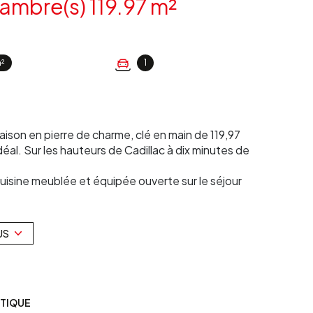
Maison 5 pièce(s) 4 chambre(s) 119.97 m²
m²
1
ison en pierre de charme, clé en main de 119,97
éal. Sur les hauteurs de Cadillac à dix minutes de
sine meublée et équipée ouverte sur le séjour
C indépendant et deux chambres. A l'étage vous
re de paix, elle saura vous séduire par ses
US
de 317,86 m2 environ a été aménagé de façon à ce
 abri de jardin.
sé sont disponibles sur le site Géorisques :
ÉTIQUE