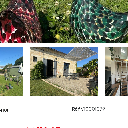
Réf
V10001079
410)