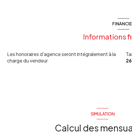
degagement
chambre
cuisine
chambre
FINANCI
degagement
grenier
Informations f
chambre
chambre
Les honoraires d'agence seront intégralement à la
Ta
charge du vendeur
26
WC
SIMULATION
Calcul des mensua