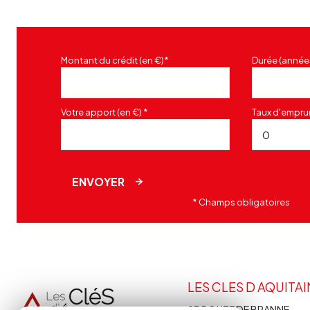
Montant du crédit (en €)*
Durée (année
Votre apport (en €) *
Taux d'emprun
ENVOYER
* Champs obligatoires
LES CLES D AQUITA
23 ROUTE DE BRANNE