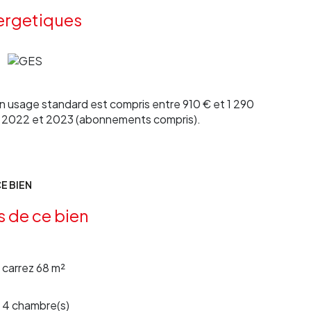
s d'Aquitaine au O5 56 62 31 89.
ergetiques
 usage standard est compris entre 910 € et 1 290
1, 2022 et 2023 (abonnements compris).
E BIEN
s de ce bien
carrez 68 m²
4 chambre(s)