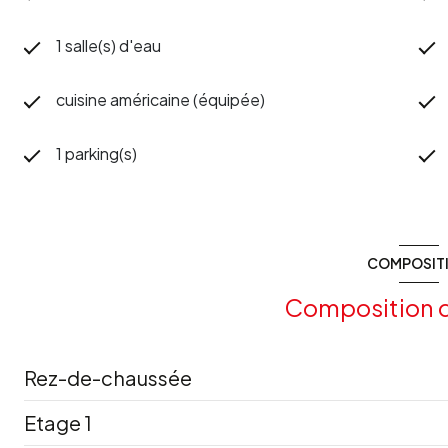
1 salle(s) d'eau
cuisine américaine (équipée)
1 parking(s)
COMPOSIT
Composition d
Rez-de-chaussée
Etage 1
salle d'eau