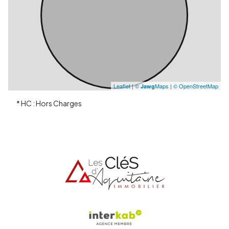
Leaflet
|
©
Maps
|
© OpenStreetMap
Jawg
* HC : Hors Charges